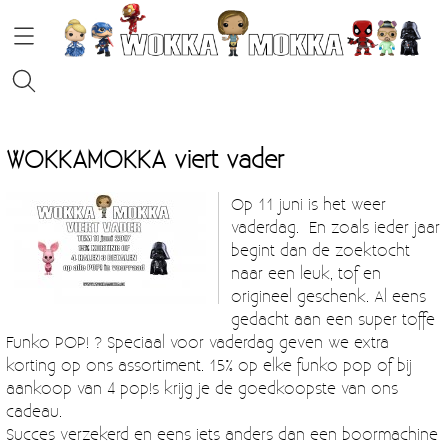
HOME
WOKKAMOKKA viert vader
STRIPS
Op 11 juni is het weer
vaderdag. En zoals ieder jaar
FUNKO POP!
begint dan de zoektocht
naar een leuk, tof en
KOFFIE
origineel geschenk. Al eens
gedacht aan een super toffe
Funko POP! ? Speciaal voor vaderdag geven we extra
Contact
korting op ons assortiment. 15% op elke funko pop of bij
aankoop van 4 pop!s krijg je de goedkoopste van ons
Blog
cadeau.
Succes verzekerd en eens iets anders dan een boormachine