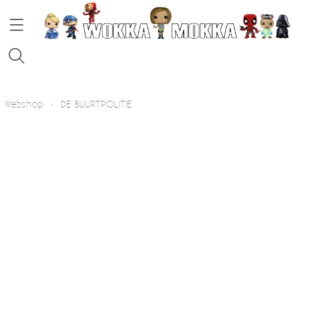
HOME
Webshop
›
DE BUURTPOLITIE
STRIPS
FUNKO POP!
KOFFIE
Contact
Blog