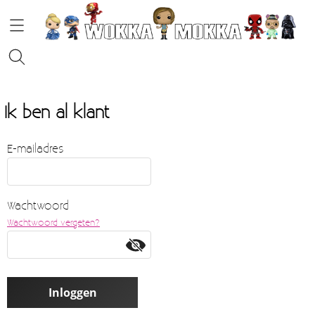
HOME
Ik ben al klant
STRIPS
E-mailadres
FUNKO POP!
Wachtwoord
KOFFIE
Wachtwoord vergeten?
Contact
Blog