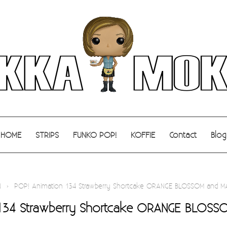
HOME
STRIPS
FUNKO POP!
KOFFIE
Contact
Blog
N
›
POP! Animation 134 Strawberry Shortcake ORANGE BLOSSOM and 
 134 Strawberry Shortcake ORANGE BLOS