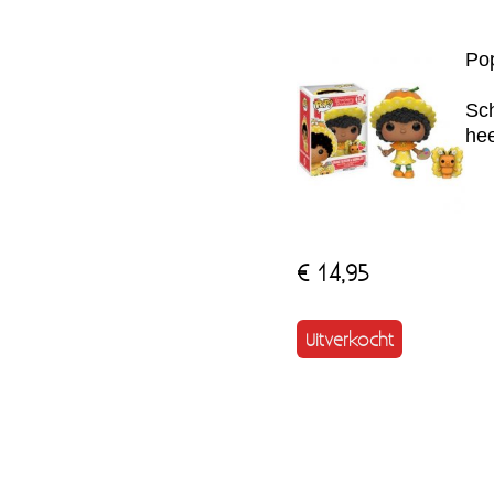
Pop
Sch
hee
€ 14,95
Uitverkocht