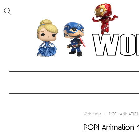
Webshop
›
POP! ANIMATIO
POP! Animation