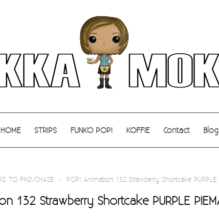
HOME
STRIPS
FUNKO POP!
KOFFIE
Contact
Blog
RD TO FIND/CHASE
›
POP! Animation 132 Strawberry Shortcake PURPLE
ion 132 Strawberry Shortcake PURPLE PIE