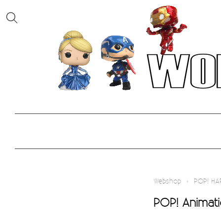
Webshop
›
POP! HA
POP! Animat